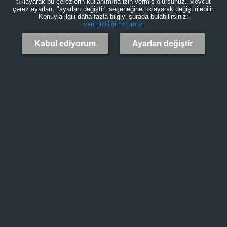
tıklayarak bu çerezlerin kullanımına izin vermiş olursunuz. Mevcut
çerez ayarları, "ayarları değiştir" seçeneğine tıklayarak değiştirilebilir.
Konuyla ilgili daha fazla bilgiyi şurada bulabilirsiniz:
veri gizliliği notumuz
Kabul ediyorum
Ayarları değiştir